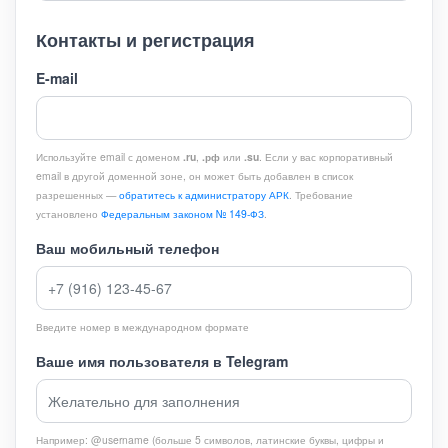
Контакты и регистрация
E-mail
Используйте email с доменом
.ru
,
.рф
или
.su
. Если у вас корпоративный
email в другой доменной зоне, он может быть добавлен в список
разрешенных —
обратитесь к администратору АРК
. Требование
установлено
Федеральным законом № 149-ФЗ
.
Ваш мобильный телефон
Введите номер в международном формате
Ваше имя пользователя в Telegram
Например: @username (больше 5 символов, латинские буквы, цифры и